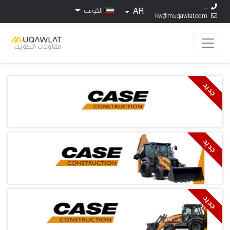
...
AR
الكويت
kw@muqawlat.com
جديد
جديد
جديد